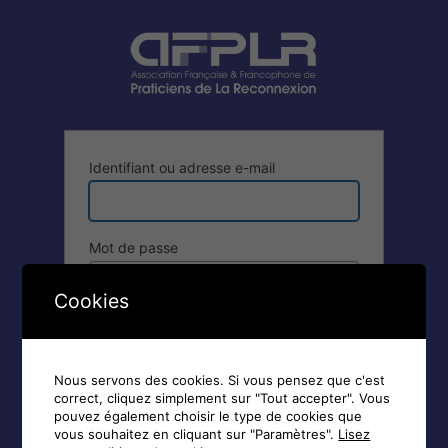
Se
connecter
Identifiant ou adresse e-mail
Mot de passe
Cookies
Se souvenir de moi
Nous servons des cookies. Si vous pensez que c'est
correct, cliquez simplement sur "Tout accepter". Vous
pouvez également choisir le type de cookies que
vous souhaitez en cliquant sur "Paramètres".
Lisez
Inscription
|
Mot de passe oublié ?