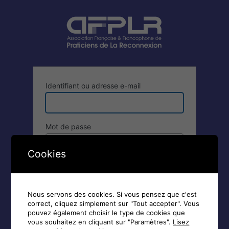
Se
connecter
Identifiant ou adresse e-mail
Mot de passe
Cookies
Se souvenir de moi
Nous servons des cookies. Si vous pensez que c'est
correct, cliquez simplement sur "Tout accepter". Vous
pouvez également choisir le type de cookies que
vous souhaitez en cliquant sur "Paramètres".
Lisez
Inscription
|
Mot de passe oublié ?