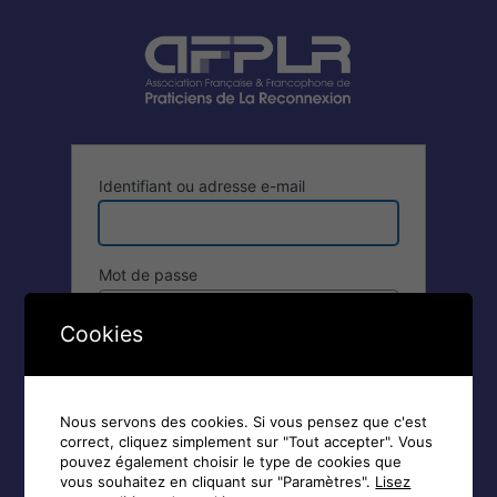
Se
connecter
Identifiant ou adresse e-mail
Mot de passe
Cookies
Se souvenir de moi
Nous servons des cookies. Si vous pensez que c'est
correct, cliquez simplement sur "Tout accepter". Vous
pouvez également choisir le type de cookies que
vous souhaitez en cliquant sur "Paramètres".
Lisez
Inscription
|
Mot de passe oublié ?