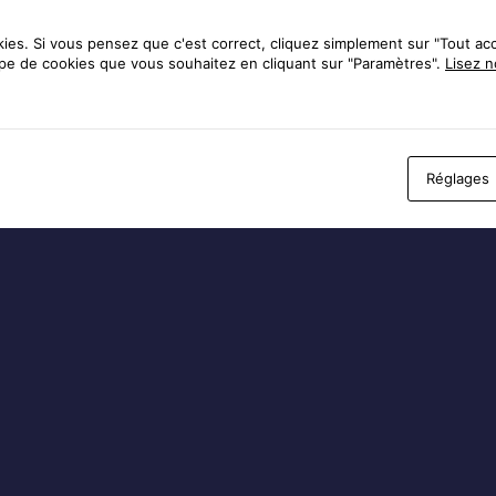
Inscription
|
Mot de passe oublié ?
es. Si vous pensez que c'est correct, cliquez simplement sur "Tout ac
← Aller sur AFPLR
ype de cookies que vous souhaitez en cliquant sur "Paramètres".
Lisez n
Politique de confidentialité
Langue
Réglages