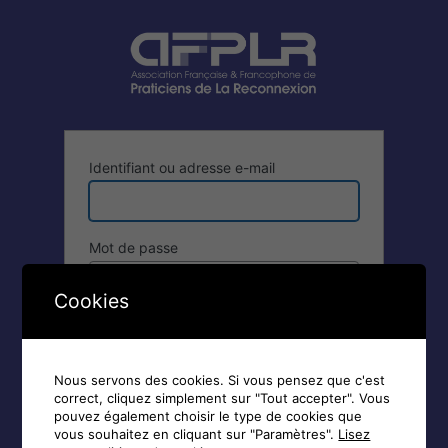
Se
connecter
Identifiant ou adresse e-mail
Mot de passe
Cookies
Se souvenir de moi
Nous servons des cookies. Si vous pensez que c'est
correct, cliquez simplement sur "Tout accepter". Vous
pouvez également choisir le type de cookies que
vous souhaitez en cliquant sur "Paramètres".
Lisez
Inscription
|
Mot de passe oublié ?