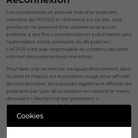
Les coordonnées et adresse mail d’un praticien,
membre de l’AFPLR et référencé sur ce site, sont
privées et ne peuvent être utilisées sous aucun
prétexte à des fins commerciales et publicitaires sans
l’autorisation écrite préalable du dit praticien.
L’AFPLR n’est pas responsable du contenu des sites
internet des praticien(ne)s membres.
Pour faire une recherche naviguez directement dans
la carte et cliquez sur le pointeur rouge pour afficher
les coordonnées. Vous pouvez également afficher les
praticiens par type de prestation en utilisant le menu
déroulant « Recherche par prestation » :
Reconnective Healing®, Reconnexion Personnelle,
Mentoring.
Cookies
L’adhésion à notre association est un choix personnel
du praticien ou de la praticienne de La Reconnexion.