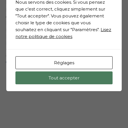
Nous servons des cookies. Si vous pensez
L’AFPLR garantie la certification uniquement des
que c'est correct, cliquez simplement sur
praticiens / praticiennes adhérent(e)s de l’association.
"Tout accepter". Vous pouvez également
Afin de valider l’habilitation au Reconnective
choisir le type de cookies que vous
Healing® et/ou à La Reconnexion Personnelle, d’un
souhaitez en cliquant sur "Paramètres".
Lisez
praticien ou d’une praticienne non membre de
notre politique de cookies
l’AFPLR , nous vous proposons de contacter
Caroline
Lagouge
, Instructrice Internationale et France.
Si la carte ne s’affiche pas, veuillez
accepter les
cookies « expérience »
.
Réglages
Tout accepter