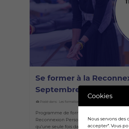
Se former à la Reconnex
Septembre 2024 à Qué
Cookies
Posté dans :
Les formations
|
Programme de formation – The Reconnectio
Nous servons des c
Reconnexion Personnelle, un échange profo
accepter". Vous po
qu’une seule fois dans une vie ! Rejoigne