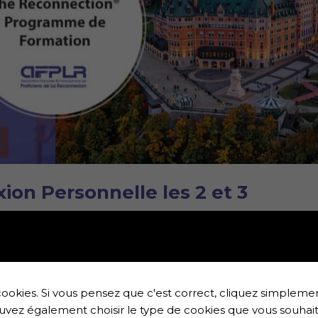
ion Personnelle les 2 et 3
bec (Canada)
n® en Français Débloquez l’expérience extraordinaire de
ookies. Si vous pensez que c'est correct, cliquez simplemen
nd d’énergie, de lumière et d’informations qui ne se prod
uvez également choisir le type de cookies que vous souhait
z-nous dans un programme de certification …
Lire la suite