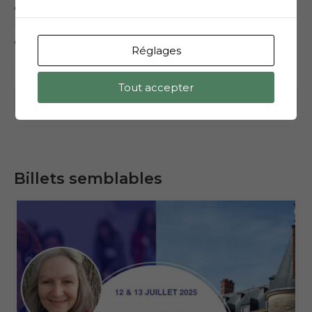
Caroline LAGOUGE CHAUSSAVOINE
Instructrice Internationale
carolinelagouge@gmail.com
+33( 0)6 86 88 59 28
Réglages
(Rambouillet, France)
Tout accepter
Billet précédent
Billet suivant
Billets semblables