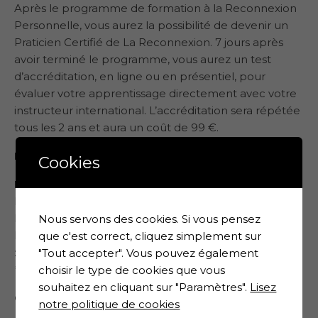
Après le programme de formation à la Reconnexion
Personnelle, vous aurez la possibilité de devenir un
Praticien Certifié de La Reconnexion. 7 jours après
avoir terminé le programme, vous aurez un test
d’accréditation, en ligne ou en présentiel, pour
évaluer votre apprentissage directement avec votre
instructeur international. L’accréditation sera répétée
tous les 2 ans et aura un coût de 99 €.
Réservez votre place
:
Cookies
Lieu
: Rabat / Maroc
Langage : Français
Enseignants : Caroline Lagouge & Guglielmo Poli
Nous servons des cookies. Si vous pensez
Lundi 10 Juin 2024 : 9h30 à 18h30 – Mardi 11 Juin 2024
que c'est correct, cliquez simplement sur
: 9h30 à 18h30*
"Tout accepter". Vous pouvez également
* les horaires sont approximatifs
choisir le type de cookies que vous
souhaitez en cliquant sur "Paramètres".
Lisez
Contacts / Renseignements :
notre politique de cookies