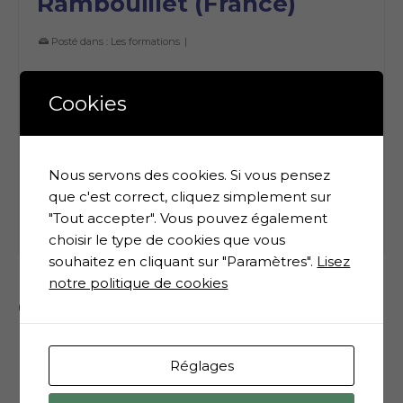
Rambouillet (France)
Posté dans :
Les formations
|
Observe – Note – Expérimente-O.N.E.
Experience- Formation en deux temps The
Cookies
Portal (Le Portail) : le niveau I en ligne (à suivre
chez soi avant le mois de novembre) The
Catalyst (Le Facilitateur) (niveau II) : WEEK-END
Nous servons des cookies. Si vous pensez
en IMMERSION des FREQUENCES du
que c'est correct, cliquez simplement sur
RECONNECTIVE …
Lire la suite
"Tout accepter". Vous pouvez également
choisir le type de cookies que vous
souhaitez en cliquant sur "Paramètres".
Lisez
notre politique de cookies
Catégories
Informations
Réglages
Les accréditations