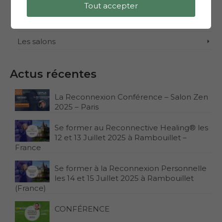
Tout accepter
Les conférences
Les formations
Les salons
Actus récentes
La Reconnexion Conférence – Salon Zen
2025 – Paris
Se former au Reconnective Healing® les
12 et 13 Juillet 2025 à Rambouillet –
France
Se former à la Reconnexion Personnelle
les 14 et 15 Juillet 2025 à Rambouillet
(France)
CONFÉRENCE