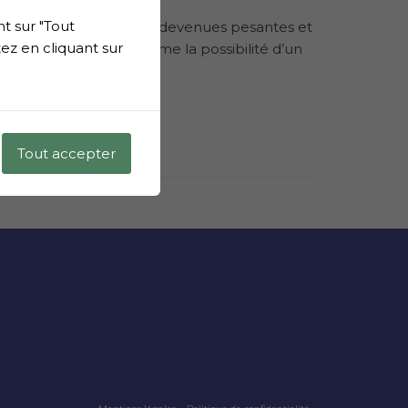
t sur "Tout
es activités qui étaient devenues pesantes et
ez en cliquant sur
re dans l’échange. Comme la possibilité d’un
Tout accepter