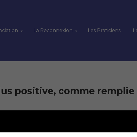
ociation
La Reconnexion
Les Praticiens
L
lus positive, comme remplie
sonnelle, j’ai ressenti de la chaleur principalement dans 
ns les jambes. J’ai ressenti ensuite du froid dans les mains.
éveillée, mais dans un état de léthargie bienfaisant.