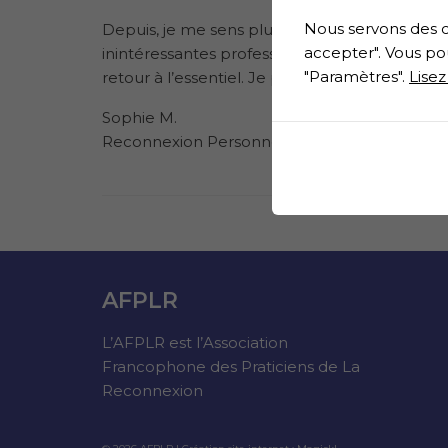
Nous servons des c
Depuis, je me sens plus positive, comme remp
accepter". Vous po
inintéressantes professionnellement. Je me se
"Paramètres".
Lisez
retour à l’essentiel. Je pense que ce n’est qu
Sophie M.
Reconnexion Personnelle avec Patricia Le Ny
AFPLR
L’AFPLR est l’Association
Francophone des Praticiens de La
Reconnexion