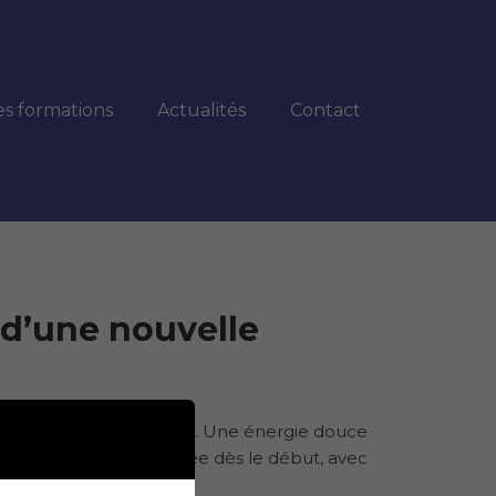
es formations
Actualités
Contact
 d’une nouvelle
le dos et dans les mains. Une énergie douce
 Ma respiration s’est posée dès le début, avec