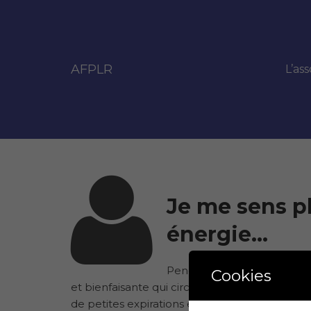
AFPLR
L’ass
Je me sens p
énergie…
Pendant ma Reconnexion Per
Cookies
et bienfaisante qui circulait principalement da
de petites expirations et inspirations. J’étais 