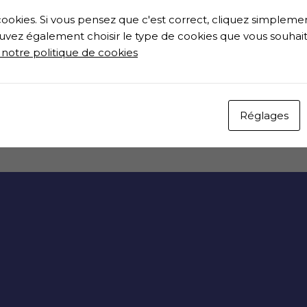
ookies. Si vous pensez que c'est correct, cliquez simplemen
lie d’une nouvelle énergie avec un regain d’intérêt pour m
uvez également choisir le type de cookies que vous souhait
ns disponible aux autres, plus ouverte, ce qui permet d’êt
 notre politique de cookies
’un début.
Réglages