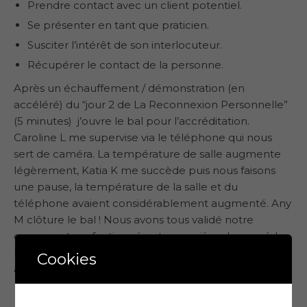
Prendre contact avec un client potentiel.
Se présenter en tant que praticien.
Susciter l’intérêt de son interlocuteur.
Récupérer le contact de la personne.
Après un échauffement / démonstration (en
accéléré) du “jour 2 de La Reconnexion Personnelle”
(5 minutes) j’ouvre le bal pour l’accréditation.
Caroline L me supervise via le téléphone qui nous
sert de caméra. La température de salle augmente
légèrement, Katia K me succède puis nous faisons
une pause, la température de la salle et du
téléphone avaient considérablement augmenté. Any
M clôture le bal ! Nous avons tous validé notre
examen et perfectionné notre manière de procéder
La Reconnexion Personnelle grâce aux conseils
Cookies
avisés de Caroline L.