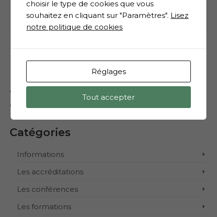
choisir le type de cookies que vous
Du 30 Janvier au 3 Février 2025 – Porte de
souhaitez en cliquant sur "Paramètres".
Lisez
Versailles Retrouvez Agnès Humbert ,...
notre politique de cookies
Laisser un commentaire
Réglages
Vous devez
vous connecter
pour publier un
Tout accepter
commentaire.
Catégories
Informations
Les accréditations
Les conférences
Les formations