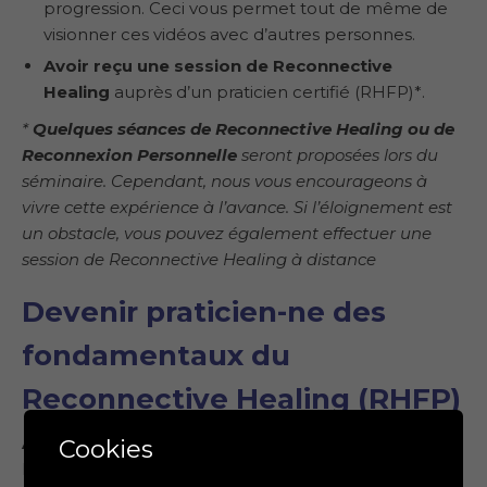
progression. Ceci vous permet tout de même de
visionner ces vidéos avec d’autres personnes.
Avoir reçu une session de Reconnective
Healing
auprès d’un praticien certifié (RHFP)*.
*
Quelques séances de Reconnective Healing ou de
Reconnexion Personnelle
seront proposées lors du
séminaire. Cependant, nous vous encourageons à
vivre cette expérience à l’avance. Si l’éloignement est
un obstacle, vous pouvez également effectuer une
session de Reconnective Healing à distance
Devenir praticien-ne des
fondamentaux du
Reconnective Healing (RHFP)
Après avoir terminé avec succès
le cours en ligne «
Cookies
Le Portail » (niveau I) et le week-end d’immersion