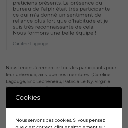
praticiens présents. La présence du
bureau de l’afplr était très participante
ce qui m’a donné un sentiment de
reliance plus fort que d’habitude et je
suis très reconnaissante de cela.
Nous formons une belle équipe !
Caroline Lagouge
Nous tenons à remercier tous les participants pour
leur présence, ainsi que nos membres (Caroline
Lagouge, Eric Lécheneau, Patricia Le Ny, Virginie
Moufok, et Agnès Osmandjian) pour l’organisation et
la promotion de cet événement.
Cookies
Billet précédent
Billet suivant
Nous servons des cookies. Si vous pensez
que c'est correct, cliquez simplement sur