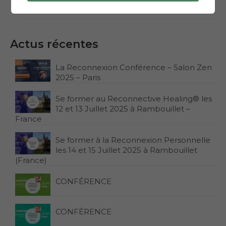
Les salons
Actus récentes
La Reconnexion Conférence – Salon Zen
2025 – Paris
Se former au Reconnective Healing® les
12 et 13 Juillet 2025 à Rambouillet –
France
Se former à la Reconnexion Personnelle
les 14 et 15 Juillet 2025 à Rambouillet
(France)
CONFÉRENCE
CONFÉRENCE