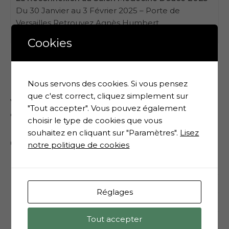
Du 30 Janvier au 3 Février 2025 – Porte de
Versailles Retrouvez Agnès Humbert ,...
Cookies
Laisser un commentaire
Nous servons des cookies. Si vous pensez
que c'est correct, cliquez simplement sur
Vous devez
vous connecter
pour publier un
"Tout accepter". Vous pouvez également
commentaire.
choisir le type de cookies que vous
souhaitez en cliquant sur "Paramètres".
Lisez
Catégories
notre politique de cookies
Informations
Les accréditations
Réglages
Les conférences
Tout accepter
Les formations