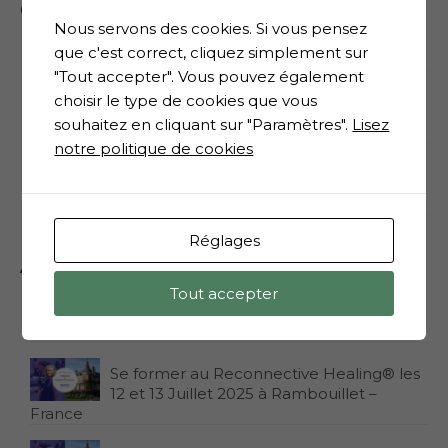
Catégories
Nous servons des cookies. Si vous pensez
que c'est correct, cliquez simplement sur
Informations
"Tout accepter". Vous pouvez également
Les accréditations
choisir le type de cookies que vous
souhaitez en cliquant sur "Paramètres".
Lisez
Les conférences
notre politique de cookies
Les formations
Les salons
Réglages
Actus récentes
Tout accepter
La Reconnexion Conférence – Salon Zen
2025 – Paris
Se former au Reconnective Healing® les
12 et 13 Juillet 2025 à Rambouillet –
France