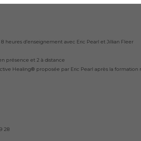
e 8 heures d’enseignement avec Eric Pearl et Jillian Fleer
 en présence et 2 à distance
ctive Healing® proposée par Eric Pearl après la formation 
59 28