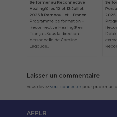
ctive
Se former au Reconnective
Se fo
Octobre
Healing® les 12 et 13 Juillet
Person
France
2025 à Rambouillet – France
2025 
on –
Programme de formation –
Progr
® en
Reconnective Healing® en
Recon
on
Français Sous la direction
Déblo
e
personnelle de Caroline
extrao
Lagouge,...
Recon
Laisser un commentaire
Vous devez
vous connecter
pour publier un 
AFPLR