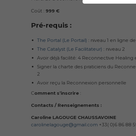
Coût :
999 €
Pré-requis
:
The Portal (Le Portail)
: niveau 1 en ligne d
The Catalyst (Le Facilitateur)
: niveau 2
Avoir déjà facilité: 4 Reconnective Healing
Signer la charte des praticiens du Reconne
2
Avoir reçu la Reconnexion personnelle
C
omment s’inscrire
:
Contacts / Renseignements :
Caroline LAGOUGE CHAUSSAVOINE
carolinelagouge@gmail.com
+33( 0)6 86 88 