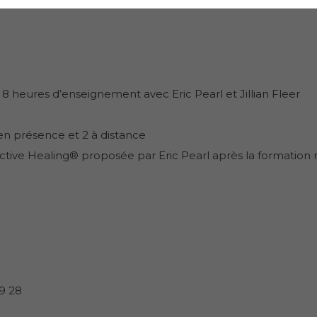
e 8 heures d’enseignement avec Eric Pearl et Jillian Fleer
 en présence et 2 à distance
ctive Healing® proposée par Eric Pearl après la formation 
59 28