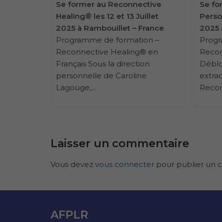
ctive
Se former au Reconnective
Se fo
Octobre
Healing® les 12 et 13 Juillet
Person
France
2025 à Rambouillet – France
2025 
on –
Programme de formation –
Progr
® en
Reconnective Healing® en
Recon
on
Français Sous la direction
Déblo
e
personnelle de Caroline
extrao
Lagouge,...
Recon
Laisser un commentaire
Vous devez
vous connecter
pour publier un 
AFPLR