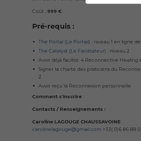
Coût :
999 €
Pré-requis
:
The Portal (Le Portail)
: niveau 1 en ligne d
The Catalyst (Le Facilitateur)
: niveau 2
Avoir déjà facilité: 4 Reconnective Healing
Signer la charte des praticiens du Reconne
2
Avoir reçu la Reconnexion personnelle
Comment s’inscrire
:
Contacts / Renseignements :
Caroline LAGOUGE CHAUSSAVOINE
carolinelagouge@gmail.com
+33( 0)6 86 88 