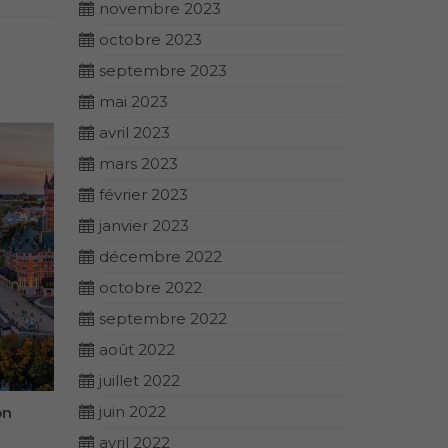
novembre 2023
octobre 2023
septembre 2023
mai 2023
avril 2023
mars 2023
février 2023
janvier 2023
décembre 2022
octobre 2022
septembre 2022
août 2022
juillet 2022
juin 2022
on
Se former à la Reconnexion
Se forme
Personnelle les 21 et 22
Personnel
avril 2022