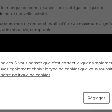
 le manque de connaissance sur les obligations qui nous
e notre nouvelle activité.
 plusieurs mois de recherches afin d’être au maximum aligné
, administrative, comptable.
ui touchent tous les domaines de réglementations de notr
s.
ookies. Si vous pensez que c'est correct, cliquez simplemen
)
uvez également choisir le type de cookies que vous souhait
 notre politique de cookies
.fr
eu de 105 € (prix public)
Réglages
Billet su