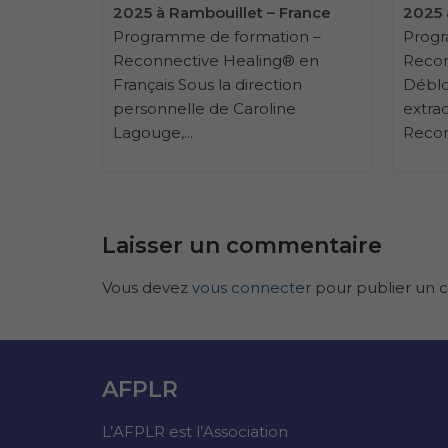
France
2025 à Rambouillet – France
2025 
on –
Programme de formation –
Progr
® en
Reconnective Healing® en
Recon
on
Français Sous la direction
Déblo
e
personnelle de Caroline
extrao
Lagouge,...
Recon
Laisser un commentaire
Vous devez
vous connecter
pour publier un 
AFPLR
L’AFPLR est l’Association