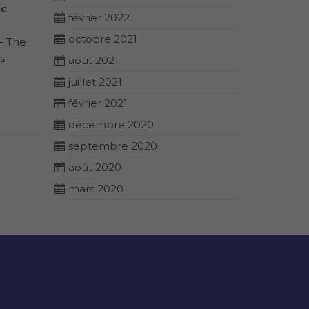
ec
Octobre 2024 à Rambouillet
2024 à R
février 2022
(France)
Programm
octobre 2021
– The
Programme de formation – The
Reconnec
s
Reconnection® en Français
Débloque
août 2021
Débloquez l’expérience
extraordi
juillet 2021
extraordinaire de la
Reconnexi
février 2021
.
Reconnexion Personnelle,...
décembre 2020
septembre 2020
août 2020
mars 2020