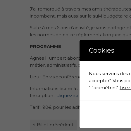
J’ai remarqué à travers mes amis thérapeutes
incombent, mais aussi sur le suivi budgétaire d
Suite à mes 6 ans d’activité, je vous partage
les normes de notre réglementation juridique
PROGRAMME
Cookies
Agnès Humbert abordera plus de 30 points q
métier, administratifs, comptables et juridique
Nous servons des c
Lieu : En visioconférence (lien envoyé la veille
accepter". Vous po
"Paramètres".
Lisez
Informations écrire à :
agnes_humbert@yahoo
Inscription :
cliquez ici
Tarif : 90€ pour les adhérents de l’AFPLR au li
Billet précédent