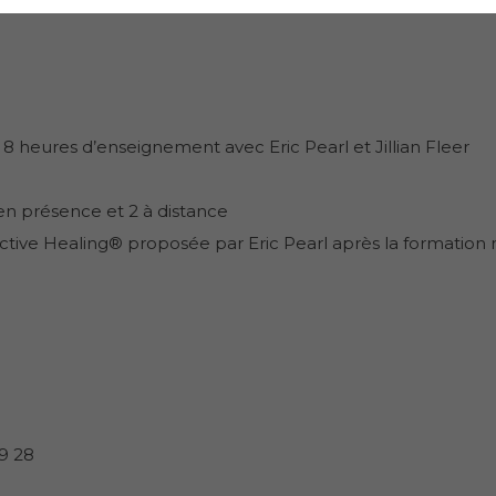
e 8 heures d’enseignement avec Eric Pearl et Jillian Fleer
 en présence et 2 à distance
ctive Healing® proposée par Eric Pearl après la formation 
59 28