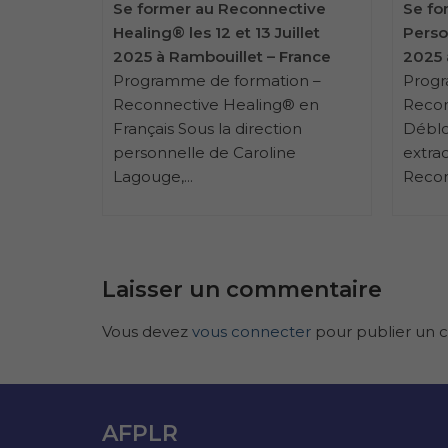
ctive
Se former au Reconnective
Se fo
Octobre
Healing® les 12 et 13 Juillet
Person
France
2025 à Rambouillet – France
2025 
on –
Programme de formation –
Progr
® en
Reconnective Healing® en
Recon
on
Français Sous la direction
Déblo
e
personnelle de Caroline
extrao
Lagouge,...
Recon
Laisser un commentaire
Vous devez
vous connecter
pour publier un 
AFPLR