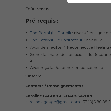
Coût :
999 €
Pré-requis
:
The Portal (Le Portail)
: niveau 1 en ligne d
The Catalyst (Le Facilitateur)
: niveau 2
Avoir déjà facilité: 4 Reconnective Healing
Signer la charte des praticiens du Reconne
2
Avoir reçu la Reconnexion personnelle
S’inscrire :
Contacts / Renseignements :
Caroline LAGOUGE CHAUSSAVOINE
carolinelagouge@gmail.com
+33( 0)6 86 88 