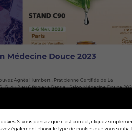
on Médecine Douce 2023
trouvez Agnès Humbert , Praticienne Certifiée de La
R, du 2 au 6 février à Paris au Salon Médecine Douce 202
ookies. Si vous pensez que c'est correct, cliquez simplemen
uvez également choisir le type de cookies que vous souhait