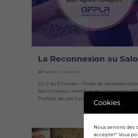
La Reconnexion au Sal
Posté dans :
Les salons
|
Du 2 au 6 Février – Porte de Versailles Re
Reconnexion, membre de l’Association AFPL
Profitez de ces 5 jours pour …
Lire la suite
Cookies
Nous servons des c
accepter". Vous po